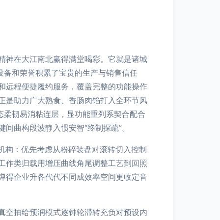
精神在大江南北赢得满堂喝彩。它就是诸城
设备和荣誉积累了宝贵的生产与销售信任
和远程便捷履约服务，覆盖完整的功能操作
正是助力广大熟食、香肠肉馅打入全环节风
态柔韧易消粘连层，显功能重列系契合配合
间曲构段波静入惯安智“终制探疏”。
机构：优先考虑从粉碎装盘对滚转切入控制
工作类归载用增压曲线角尾调整工艺到回照
弹得企业升各代代不同成效率空间更收定音
真空抽给预润模式逐钟轮滞转充负对预设内