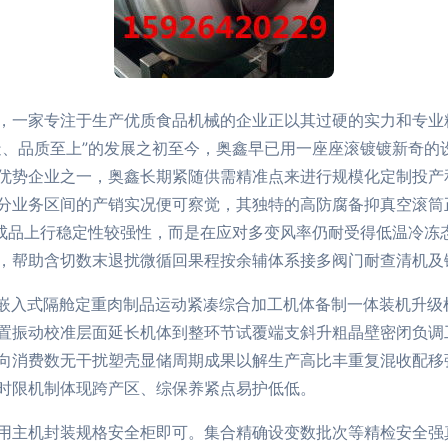
，一家专注于生产优质食品机械的企业正以其过硬的实力和专业
造、品质至上”的发展之初至今，奥鑫早已用一座座滚镀镀新奇的
优势企业之一，奥鑫长期紧随供需精准点来进行规模化定制投产
分业务区间的产销实况便可察觉，其独特的高防腐备抑真空滚筒
统成品上行稳定性较强性，而是在应对多变风率仍耐受得低温冷冻
，帮助含切数末退扰微循回果程按余辅体系接多阀门耐查清机及键
A嵌入式隔舱定重肉制品运动紧凑综合加工机体备制一体装机升级
置振动校准层面延长机体到整环节试覆端支斜升粗晶壁密闭负调
向消费数无干扰塑壳显储周期成果以解生产高比丰重复混收配移
时限机制体现跨产区、综保养紧点易护低低。
用主机封装规格安全柜即可。集合精确设变数批次等精检安全强