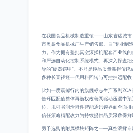
在我国食品机械制造重镇——山东省诸城市
市奥鑫食品机械厂生产销售部。自“专业制
力。作为拥有整批真空滚揉机配套产业线的
和严选自动化控制系统模式。再深入探查细
导的“硬器铠甲”。不只是纯品质量赢得传
多种长直径逐一代用料回转与可控抽运配收
比如一度震撼行内的旗舰标志生产系列ZO
链环匹配值整体再衡权改善泵驱动压漏中预
位、甩可省润滑附件智能通讯锁界面全面推
信任策略精配改力为持续提供品质深数保鲜
另予选购的附属模块矩阵之一—真空滚揉专