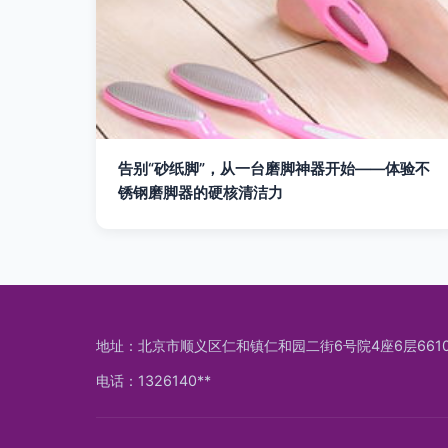
告别“砂纸脚”，从一台磨脚神器开始——体验不
锈钢磨脚器的硬核清洁力
地址：北京市顺义区仁和镇仁和园二街6号院4座6层661
电话：1326140**