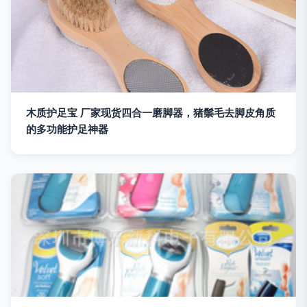
木质护足宝 厂家现货四合一磨脚器，猪鬃毛去脚皮角质
的多功能护足神器