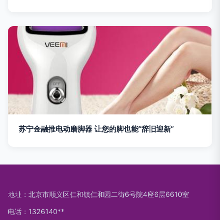
苏宁金融推电动磨脚器 让您的脚也能“辞旧迎新”
地址：北京市顺义区仁和镇仁和园二街6号院4座6层6610室
电话：1326140**