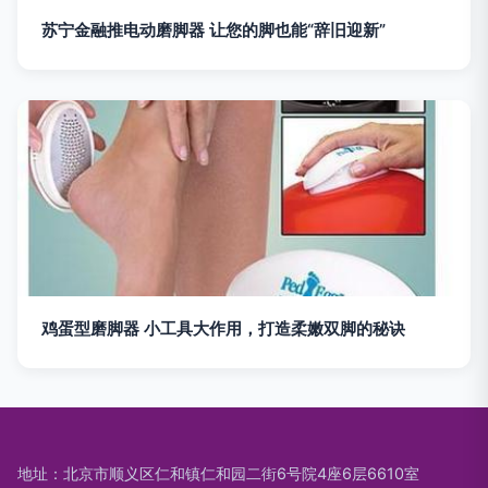
苏宁金融推电动磨脚器 让您的脚也能“辞旧迎新”
鸡蛋型磨脚器 小工具大作用，打造柔嫩双脚的秘诀
地址：北京市顺义区仁和镇仁和园二街6号院4座6层6610室