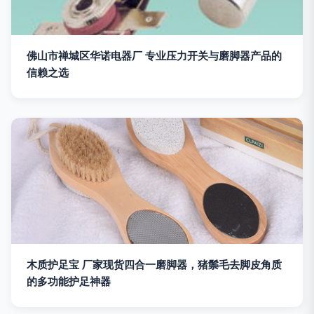
佛山市禅城区华诺电器厂 专业压力开关与磨脚器产品的
信赖之选
木质护足宝 厂家现货四合一磨脚器，猪鬃毛去脚皮角质
的多功能护足神器